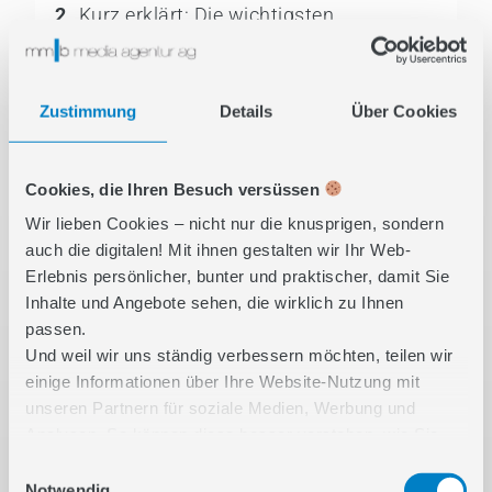
2
Kurz erklärt: Die wichtigsten
Unterschiede auf einen Blick
3
Inhouse vs. Extern
Zustimmung
Details
Über Cookies
4
Vor- und Nachteile einer spezialisierten
SEO-Agentur
Cookies, die Ihren Besuch versüssen
5
Vor- und Nachteile eines internen SEO-
Wir lieben Cookies – nicht nur die knusprigen, sondern
Teams
auch die digitalen! Mit ihnen gestalten wir Ihr Web-
6
Fazit: Die richtige Entscheidung hängt
Erlebnis persönlicher, bunter und praktischer, damit Sie
Inhalte und Angebote sehen, die wirklich zu Ihnen
von Ihrer Unternehmenssituation ab
passen.
7
Ihr Partner für massgeschneiderte
Und weil wir uns ständig verbessern möchten, teilen wir
SEO-Lösungen
einige Informationen über Ihre Website-Nutzung mit
unseren Partnern für soziale Medien, Werbung und
Analysen. So können diese besser verstehen, wie Sie
unsere Inhalte nutzen und Ihnen noch relevantere
Einwilligungsauswahl
Features bieten. Unsere Partner kombinieren diese Infos
Notwendig