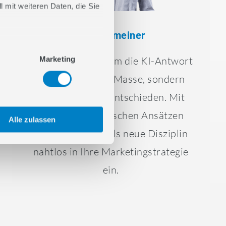
 mit weiteren Daten, die Sie
Fiona Gmeiner
Der Wettbewerb um die KI-Antwort
Marketing
wird nicht durch Masse, sondern
durch Relevanz entschieden. Mit
unseren strategischen Ansätzen
Alle zulassen
führen wir GEO als neue Disziplin
nahtlos in Ihre Marketingstrategie
ein.