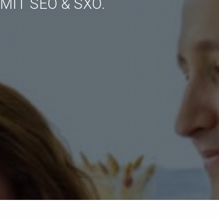
rketing Audits
Potenzialanalyse