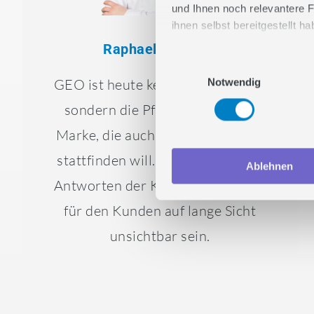
und Ihnen noch relevantere F
ihnen selbst bereitgestellt 
Raphael Scherrer
Stimmen Sie zu und lasse
Einwilligungsauswahl
GEO ist heute keine Option mehr,
Notwendig
sondern die Pflichtkür für jede
Marke, die auch in naher Zukunft
stattfinden will. Wer nicht in den
Ablehnen
Antworten der KI vorkommt, wird
für den Kunden auf lange Sicht
unsichtbar sein.