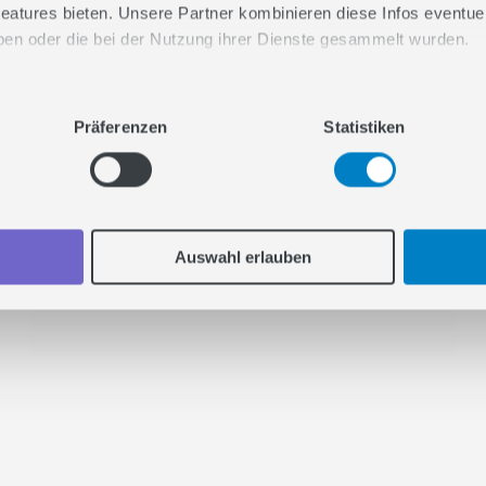
eatures bieten. Unsere Partner kombinieren diese Infos eventuell
haben oder die bei der Nutzung ihrer Dienste gesammelt wurden.
Tobias Schmid
n Sie uns gemeinsam durchs Web snacken.
Als GEO Agentur analysieren und
Präferenzen
Statistiken
optimieren wir Ihre Leistung in KI-
Chatbots und LLMs gezielt und
sorgen dafür, dass Ihre Marke jetzt
Auswahl erlauben
und in Zukunft genannt wird.