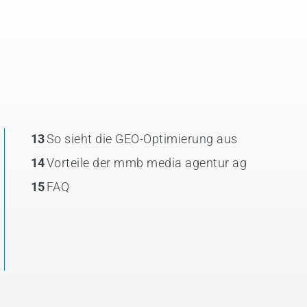
Termin
Kontakt
13
So sieht die GEO-Optimierung aus
14
Vorteile der mmb media agentur ag
15
FAQ