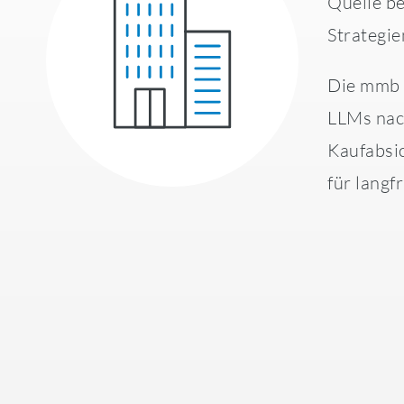
Quelle be
Strategie
Die mmb 
LLMs nach
Kaufabsic
für langfr