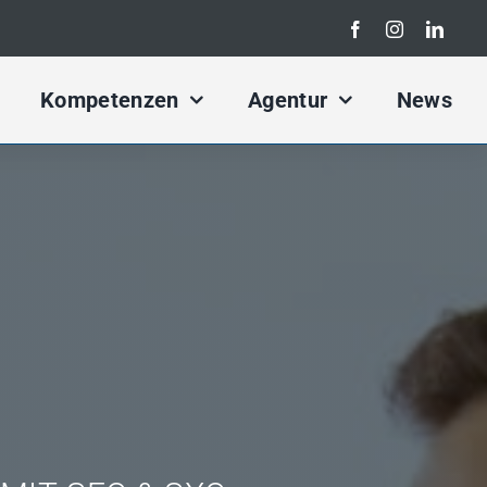
Search
for:
Kompetenzen
Agentur
News
rketing Konzept
Kampagnen Konzept