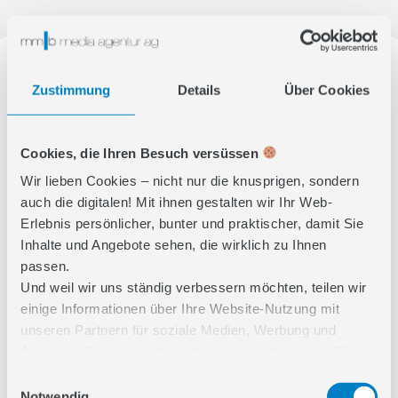
Zustimmung
Details
Über Cookies
Cookies, die Ihren Besuch versüssen
Wir lieben Cookies – nicht nur die knusprigen, sondern
auch die digitalen! Mit ihnen gestalten wir Ihr Web-
Erlebnis persönlicher, bunter und praktischer, damit Sie
Inhalte und Angebote sehen, die wirklich zu Ihnen
passen.
Und weil wir uns ständig verbessern möchten, teilen wir
einige Informationen über Ihre Website-Nutzung mit
unseren Partnern für soziale Medien, Werbung und
Analysen. So können diese besser verstehen, wie Sie
unsere Inhalte nutzen und Ihnen noch relevantere
Einwilligungsauswahl
VOLLE FAHRT VORAUS – IHR
Features bieten. Unsere Partner kombinieren diese Infos
Notwendig