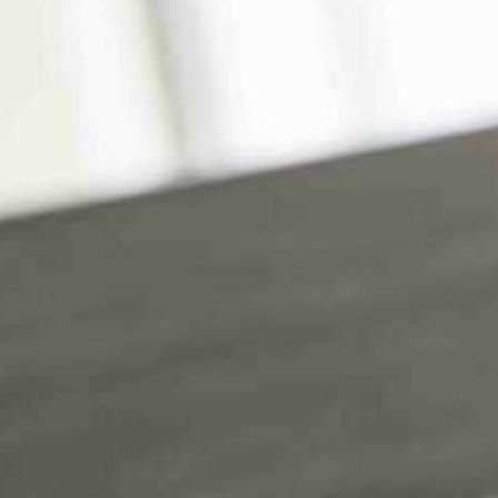
rketing Audits
Potenzialanalyse