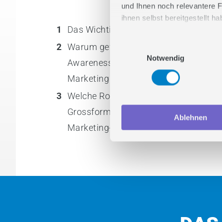
und Ihnen noch relevantere F
ihnen selbst bereitgestellt 
1
Das Wichtigste in Kürze
Stimmen Sie zu und lasse
2
Warum gewinnen grossformatige
Einwilligungsauswahl
Notwendig
Awareness-Formate im digitalen
Marketing wieder an Bedeutung?
3
Welche Rolle spielen digitale
Grossformate im heutigen
Ablehnen
Marketing-Mix?