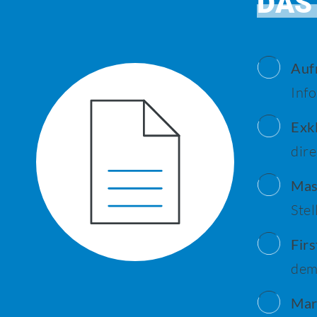
DAS
Auf
Inf
Exkl
dire
Mas
Stel
Firs
dem
Mar