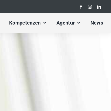
Search
for:
Kompetenzen
Agentur
News
rketing Konzept
Kampagnen Konzept