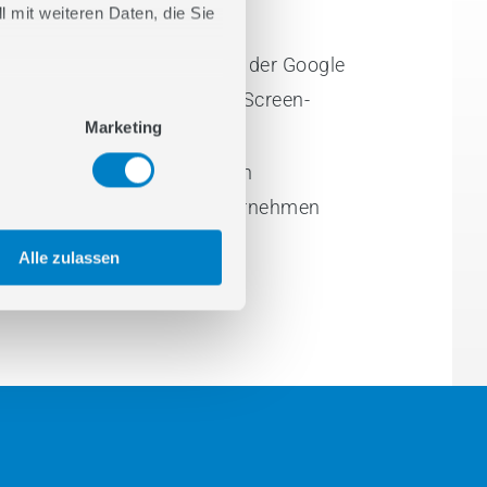
 mit weiteren Daten, die Sie
6
Welche Chancen bietet der Google
TV Masthead als First-Screen-
Marketing
Moment?
7
Fazit: Wann lohnen sich
Grossformate für Unternehmen
wirklich?
Alle zulassen