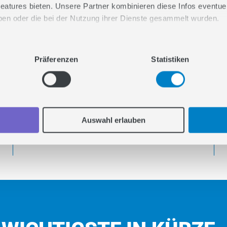
INHALT
eatures bieten. Unsere Partner kombinieren diese Infos eventuell
haben oder die bei der Nutzung ihrer Dienste gesammelt wurden.
4
Wie positioniert sich Pinterest mit
n Sie uns gemeinsam durchs Web snacken.
Premiere Spotlight als Premium-
Präferenzen
Statistiken
Awareness-Format?
5
Warum gilt der YouTube Masthead
als Königsklasse der digitalen
Awareness?
Auswahl erlauben