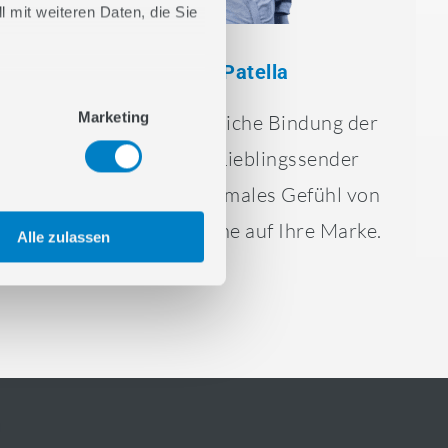
 mit weiteren Daten, die Sie
Cesare Patella
Marketing
Die starke persönliche Bindung der
Hörer an ihren Lieblingssender
überträgt ein maximales Gefühl von
Vertrauen und Nähe auf Ihre Marke.
Alle zulassen
n