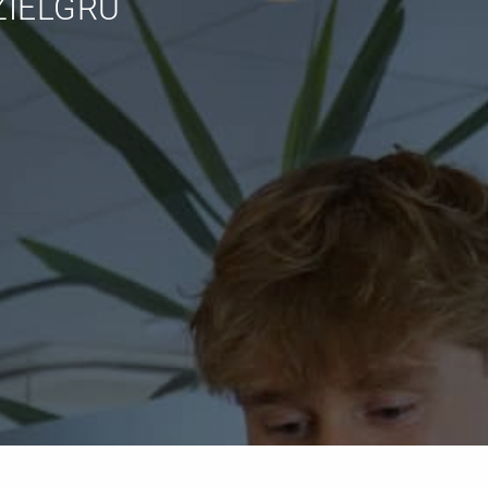
rketing Audits
Potenzialanalyse