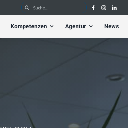
Search
for:
Kompetenzen
Agentur
News
rketing Konzept
Kampagnen Konzept