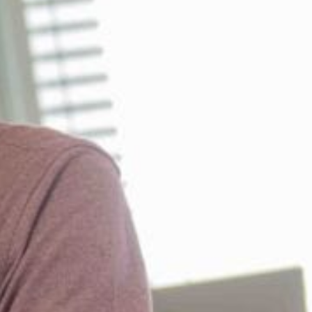
rketing Audits
Potenzialanalyse