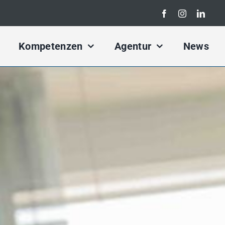
Search
for:
Kompetenzen
Agentur
News
rketing Konzept
Kampagnen Konzept