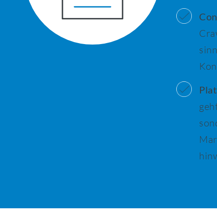
Con
Craw
sinn
Kon
Pla
geh
son
Mar
hin