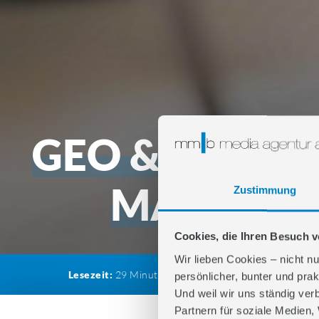
GEO & SEO: 6
MARKETI
Zustimmung
Cookies, die Ihren Besuch 
Wir lieben Cookies – nicht nu
Lesezeit:
29
Minuten
Kategorie:
SEO & SXO
,
Dig
persönlicher, bunter und prak
Und weil wir uns ständig ver
Partnern für soziale Medien