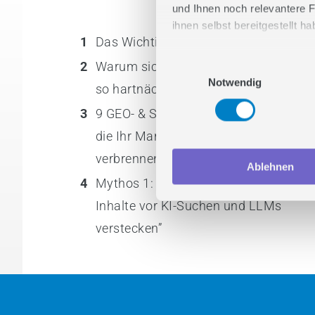
und Ihnen noch relevantere F
ihnen selbst bereitgestellt 
1
Das Wichtigste in Kürze
Stimmen Sie zu und lasse
2
Warum sich GEO- und SEO-Mythen
Einwilligungsauswahl
Notwendig
so hartnäckig halten
3
9 GEO- & SEO-Mythen und Fehler,
die Ihr Marketing-Budget
verbrennen
Ablehnen
4
Mythos 1: “Wir können unsere
Inhalte vor KI-Suchen und LLMs
verstecken”