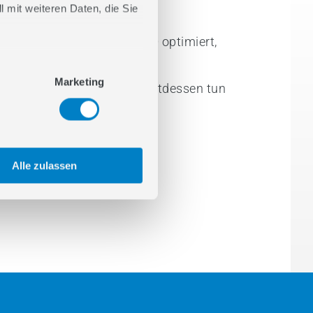
 mit weiteren Daten, die Sie
9
Mythos 6: «Einmal GEO optimiert,
für immer sichtbar»
Marketing
10
Was Unternehmen stattdessen tun
sollten
11
Fazit:
Alle zulassen