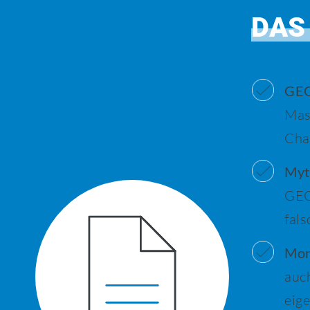
DAS
GEO
Mas
Cha
Myt
GEO
fal
Mon
auc
eig