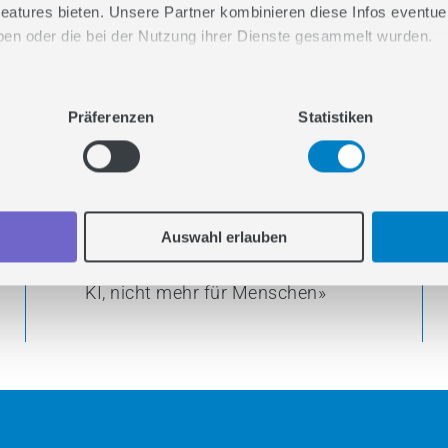
INHALT
eatures bieten. Unsere Partner kombinieren diese Infos eventuell
haben oder die bei der Nutzung ihrer Dienste gesammelt wurden.
5
Mythos 2: “Brauchen wir SEO jetzt
n Sie uns gemeinsam durchs Web snacken.
nicht mehr?”
Präferenzen
Statistiken
6
Mythos 3: “Mit GEO und KI wird SEO
endlich günstiger”
7
Mythos 4: “GEO ist nur ein Tool, das
wir einmal kaufen”
Auswahl erlauben
8
Mythos 5: «Wir schreiben jetzt für
KI, nicht mehr für Menschen»