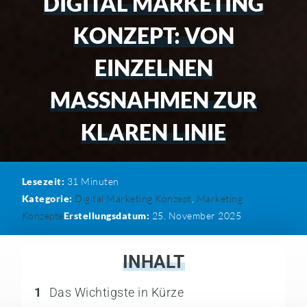
DIGITAL MARKETING
KONZEPT: VON
EINZELNEN
MASSNAHMEN ZUR
KLAREN LINIE
Lesezeit:
31
Minuten
Kategorie:
Digital Marketing Konzept
,
Marketing
Konzepte
Erstellungsdatum:
25. November 2025
INHALT
1
Das Wichtigste in Kürze