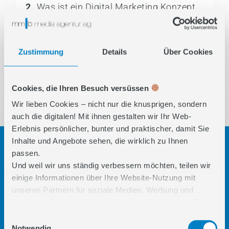
2
Was ist ein Digital Marketing Konzept
und warum ist es so wichtig?
3
Wie ist ein Digital Marketing Konzept
Zustimmung
Details
Über Cookies
aufgebaut?
4
Fazit: Klarheit schafft Wirkung
Cookies, die Ihren Besuch versüssen
Wir lieben Cookies – nicht nur die knusprigen, sondern
auch die digitalen! Mit ihnen gestalten wir Ihr Web-
Erlebnis persönlicher, bunter und praktischer, damit Sie
Inhalte und Angebote sehen, die wirklich zu Ihnen
DAS WICHTIGSTE IN KÜRZE
passen.
Und weil wir uns ständig verbessern möchten, teilen wir
einige Informationen über Ihre Website-Nutzung mit
unseren Partnern für soziale Medien, Werbung und
Klare Struktur statt Einzelmassnahmen:
Analysen. So können diese besser verstehen, wie Sie
unsere Inhalte nutzen und Ihnen noch relevantere
Ein Digital Marketing Konzept ordnet
Einwilligungsauswahl
Features bieten. Unsere Partner kombinieren diese Infos
Notwendig