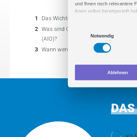
und Ihnen noch relevantere F
ihnen selbst bereitgestellt 
1
Das Wichtigste in Kürze
Stimmen Sie zu und lasse
2
Was sind Google AI Overviews
Einwilligungsauswahl
Notwendig
(AIO)?
3
Wann werden AIOs angezeigt?
Ablehnen
DAS
KI-