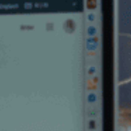
rketing Audits
Potenzialanalyse