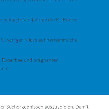
ingeloggte Volljährige die KI-Boxen;
 % weniger Klicks auf herkömmliche
, Expertise und prägnanten
icht.
er Suchergebnissen auszuspielen. Damit