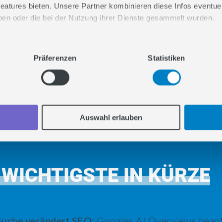
INHALT
eatures bieten. Unsere Partner kombinieren diese Infos eventuell
haben oder die bei der Nutzung ihrer Dienste gesammelt wurden.
4
Auswirkungen der KI-
n Sie uns gemeinsam durchs Web snacken.
Suchergebnisse auf SEO
Präferenzen
Statistiken
5
Optimierung für KI-Suche: So
bringen Sie Ihre Website in die AI
Overviews
Auswahl erlauben
 WICHTIGSTE IN KÜRZE
Suche verändert SEO:
Googles AI Overviews beant