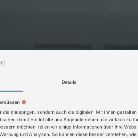
S: SO WIRD IHR
S KI-SUCHE S
Details
versüssen
r die knusprigen, sondern auch die digitalen! Mit ihnen gestalten
ligenz
,
Inbound Marketing
,
SEO & SXO
Erstellungsdatum:
27. Mai 2
tischer, damit Sie Inhalte und Angebote sehen, die wirklich zu I
bessern möchten, teilen wir einige Informationen über Ihre Webs
, Werbung und Analysen. So können diese besser verstehen, wie 