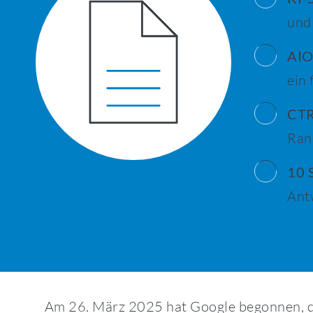
und
AIO
ein 
CTR
Ran
10 S
Antw
Am 26. März 2025 hat Google begonnen, d