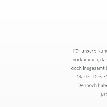
Für unsere Kund
vorkommen, das
doch insgesamt b
Marke. Diese 
Dennoch habe
pr