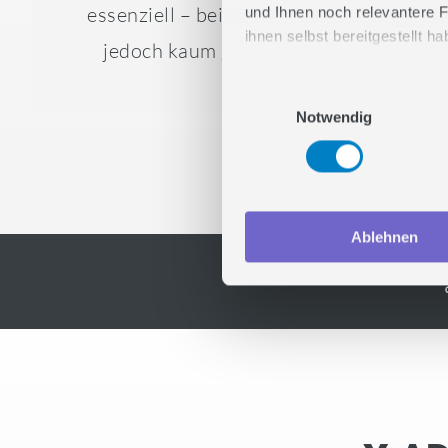
essenziell – bei X lässt sich dies
und Ihnen noch relevantere F
ihnen selbst bereitgestellt 
jedoch kaum gewährleisten.
Stimmen Sie zu und lasse
Einwilligungsauswahl
Notwendig
Ablehnen