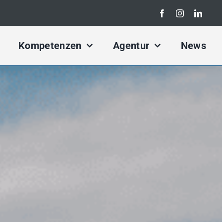
Search
for:
Kompetenzen
Agentur
News
rketing Konzept
Kampagnen Konzept