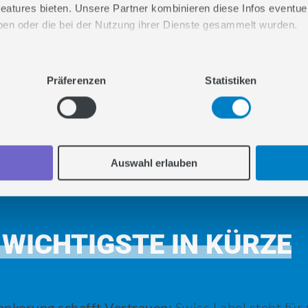
INHALT
eatures bieten. Unsere Partner kombinieren diese Infos eventuell
haben oder die bei der Nutzung ihrer Dienste gesammelt wurden.
3
Swiss Label – kein Symbol, sondern
n Sie uns gemeinsam durchs Web snacken.
Verpflichtung
Präferenzen
Statistiken
4
Swissness: Ein leiser Vorteil mit
grosser Wirkung
Auswahl erlauben
 WICHTIGSTE IN KÜRZE
ankerung schafft Vertrauen:
Swiss Label steht für 