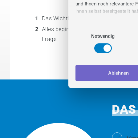
und Ihnen noch relevantere F
ihnen selbst bereitgestellt 
1
Das Wichtigste in Kürze
Stimmen Sie zu und lasse
2
Alles beginnt mit einer einfachen
Einwilligungsauswahl
Notwendig
Frage
Ablehnen
DAS
Ver