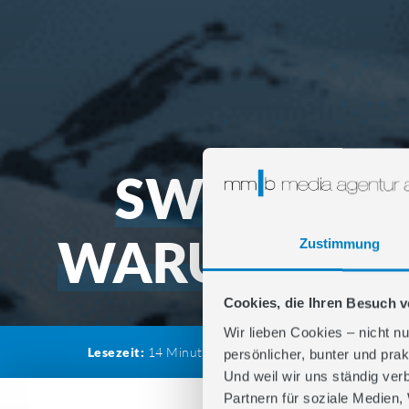
SWISS LAB
WARUM HERK
Zustimmung
Cookies, die Ihren Besuch 
Wir lieben Cookies – nicht nu
Lesezeit:
14
Minuten
Kategorie:
OMAG Inside
E
persönlicher, bunter und prak
Und weil wir uns ständig ver
Partnern für soziale Medien