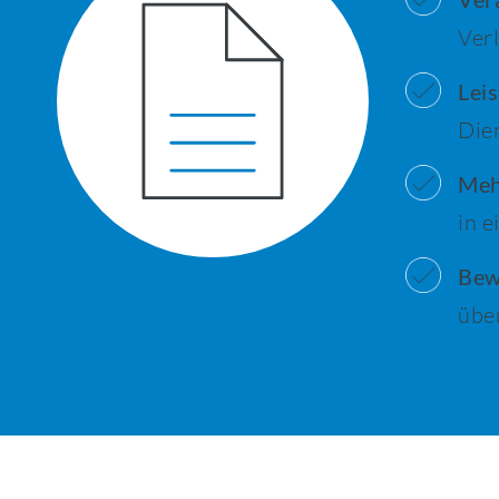
Ver
Lei
Dien
Mehr
in 
Bew
übe