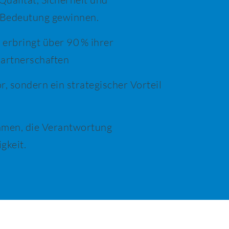
an Bedeutung gewinnen.
erbringt über 90 % ihrer
Partnerschaften
r, sondern ein strategischer Vorteil
hmen, die Verantwortung
gkeit.