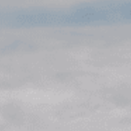
rketing Audits
Potenzialanalyse