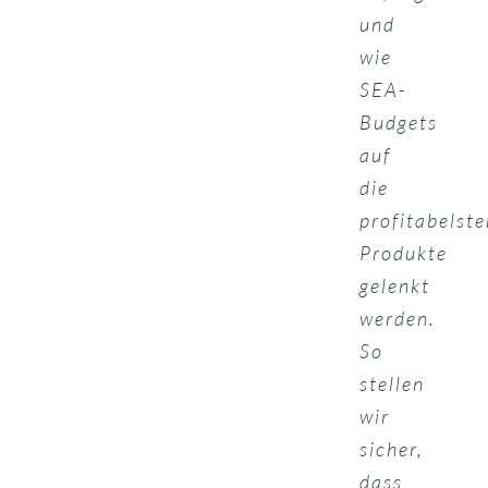
und
wie
SEA-
Budgets
auf
die
profitabelste
Produkte
gelenkt
werden.
So
stellen
wir
sicher,
dass