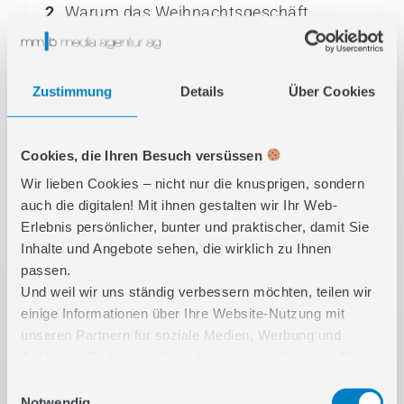
2
Warum das Weihnachtsgeschäft
bereits im September beginnt
3
Wie optimierte Landingpages den
Zustimmung
Details
Über Cookies
ROAS maximieren
4
Wie Marken in KI-Chats und LLMs
Cookies, die Ihren Besuch versüssen
sichtbar bleiben
Wir lieben Cookies – nicht nur die knusprigen, sondern
5
Wie Sie mit KI-gestützter Strategie die
auch die digitalen! Mit ihnen gestalten wir Ihr Web-
Peak Season für sich entscheiden
Erlebnis persönlicher, bunter und praktischer, damit Sie
Inhalte und Angebote sehen, die wirklich zu Ihnen
6
Wie gelingt die Orchestrierung über alle
passen.
Kanäle?
Und weil wir uns ständig verbessern möchten, teilen wir
7
Fazit:
einige Informationen über Ihre Website-Nutzung mit
unseren Partnern für soziale Medien, Werbung und
Analysen. So können diese besser verstehen, wie Sie
unsere Inhalte nutzen und Ihnen noch relevantere
Einwilligungsauswahl
Features bieten. Unsere Partner kombinieren diese Infos
Notwendig