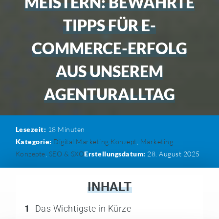
MEISTERN: BEWÄHRTE
TIPPS FÜR E-
COMMERCE-ERFOLG
AUS UNSEREM
AGENTURALLTAG
Lesezeit:
18
Minuten
Kategorie:
Digital Marketing Konzept
,
Marketing
Konzepte
,
SEO & SXO
Erstellungsdatum:
28. August 2025
INHALT
1
Das Wichtigste in Kürze