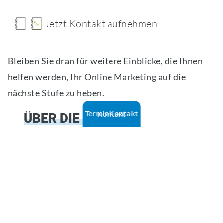
Jetzt Kontakt aufnehmen
Bleiben Sie dran für weitere Einblicke, die Ihnen
helfen werden, Ihr Online Marketing auf die
nächste Stufe zu heben.
Termin
Kontakt
Kontakt
ÜBER DIE AUTORIN
Pascale Koller
Team Manager Marketing &
Communications