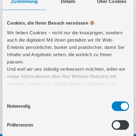
Zustimmung
Details
Über Cookies
INHALT
1
Das Wichtigste in Kürze
Cookies, die Ihren Besuch versüssen
2
Die essentielle Rolle der Datenqualität
Wir lieben Cookies – nicht nur die knusprigen, sondern
auch die digitalen! Mit ihnen gestalten wir Ihr Web-
3
Analytics: Der Schlüssel zur
Erlebnis persönlicher, bunter und praktischer, damit Sie
Schatzkammer
Inhalte und Angebote sehen, die wirklich zu Ihnen
passen.
4
Jenseits von Klicks und Impressionen:
Und weil wir uns ständig verbessern möchten, teilen wir
Die Bedeutung von KPIs
einige Informationen über Ihre Website-Nutzung mit
5
Tracking Audit: Fundament für
unseren Partnern für soziale Medien, Werbung und
Analysen. So können diese besser verstehen, wie Sie
datengesteuerte Strategien
unsere Inhalte nutzen und Ihnen noch relevantere
Einwilligungsauswahl
6
Fazit
Features bieten. Unsere Partner kombinieren diese Infos
Notwendig
eventuell mit weiteren Daten, die Sie ihnen selbst
bereitgestellt haben oder die bei der Nutzung ihrer
Präferenzen
Dienste gesammelt wurden.