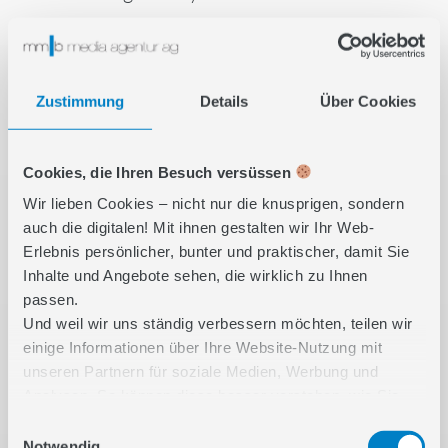
eine stabile Basis für messbares
Wachstum.
Zustimmung
Details
Über Cookies
Cookies, die Ihren Besuch versüssen
Wir lieben Cookies – nicht nur die knusprigen, sondern
auch die digitalen! Mit ihnen gestalten wir Ihr Web-
Erlebnis persönlicher, bunter und praktischer, damit Sie
Inhalte und Angebote sehen, die wirklich zu Ihnen
passen.
Und weil wir uns ständig verbessern möchten, teilen wir
einige Informationen über Ihre Website-Nutzung mit
unseren Partnern für soziale Medien, Werbung und
Analysen. So können diese besser verstehen, wie Sie
unsere Inhalte nutzen und Ihnen noch relevantere
Einwilligungsauswahl
Features bieten. Unsere Partner kombinieren diese Infos
Notwendig