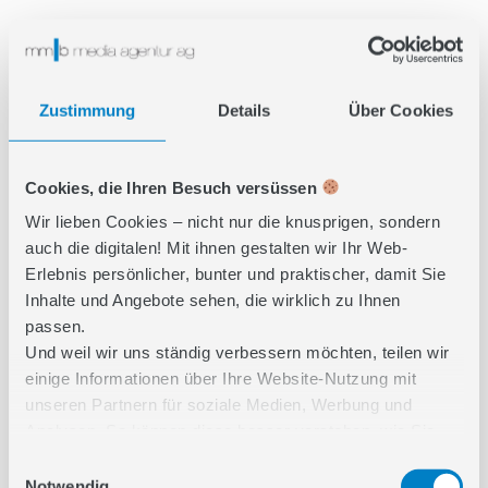
Zustimmung
Details
Über Cookies
Cookies, die Ihren Besuch versüssen
Wir lieben Cookies – nicht nur die knusprigen, sondern
auch die digitalen! Mit ihnen gestalten wir Ihr Web-
Erlebnis persönlicher, bunter und praktischer, damit Sie
Inhalte und Angebote sehen, die wirklich zu Ihnen
passen.
Und weil wir uns ständig verbessern möchten, teilen wir
einige Informationen über Ihre Website-Nutzung mit
unseren Partnern für soziale Medien, Werbung und
Analysen. So können diese besser verstehen, wie Sie
unsere Inhalte nutzen und Ihnen noch relevantere
Einwilligungsauswahl
Features bieten. Unsere Partner kombinieren diese Infos
Notwendig